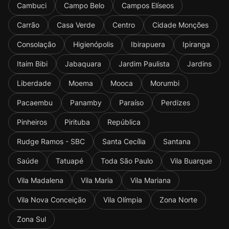
Cambuci
Campo Belo
Campos Elíseos
Carrão
Casa Verde
Centro
Cidade Monções
Consolação
Higienópolis
Ibirapuera
Ipiranga
Itaim Bibi
Jabaquara
Jardim Paulista
Jardins
Liberdade
Moema
Mooca
Morumbi
Pacaembu
Panamby
Paraíso
Perdizes
Pinheiros
Pirituba
República
Rudge Ramos - SBC
Santa Cecília
Santana
Saúde
Tatuapé
Toda São Paulo
Vila Buarque
Vila Madalena
Vila Maria
Vila Mariana
Vila Nova Conceição
Vila Olímpia
Zona Norte
Zona Sul