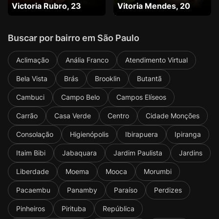
Victoria Rubro, 23
Vitoria Mendes, 20
Buscar por bairro em São Paulo
Aclimação
Anália Franco
Atendimento Virtual
Bela Vista
Brás
Brooklin
Butantã
Cambuci
Campo Belo
Campos Elíseos
Carrão
Casa Verde
Centro
Cidade Monções
Consolação
Higienópolis
Ibirapuera
Ipiranga
Itaim Bibi
Jabaquara
Jardim Paulista
Jardins
Liberdade
Moema
Mooca
Morumbi
Pacaembu
Panamby
Paraíso
Perdizes
Pinheiros
Pirituba
República