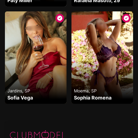
Paty Miller
Rafaela Masotti, 29
Jardins, SP
Moema, SP
Sofia Vega
Sophia Romena