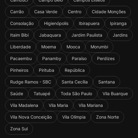
Carrão
Casa Verde
Centro
Cidade Monções
Consolação
Higienópolis
Ibirapuera
Ipiranga
Itaim Bibi
Jabaquara
Jardim Paulista
Jardins
Liberdade
Moema
Mooca
Morumbi
Pacaembu
Panamby
Paraíso
Perdizes
Pinheiros
Pirituba
República
Rudge Ramos - SBC
Santa Cecília
Santana
Saúde
Tatuapé
Toda São Paulo
Vila Buarque
Vila Madalena
Vila Maria
Vila Mariana
Vila Nova Conceição
Vila Olímpia
Zona Norte
Zona Sul