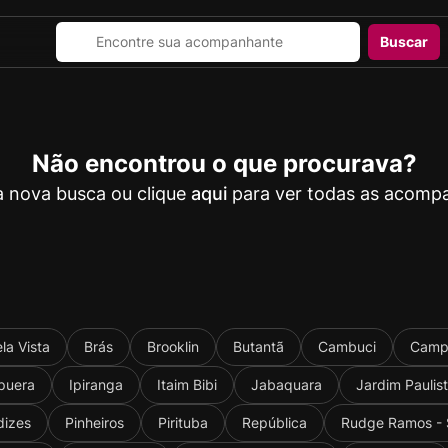
Buscar
Buscar
Não encontrou o que procurava?
 nova busca ou clique
aqui
para ver todas as acomp
la Vista
Brás
Brooklin
Butantã
Cambuci
Camp
apuera
Ipiranga
Itaim Bibi
Jabaquara
Jardim Paulis
dizes
Pinheiros
Pirituba
República
Rudge Ramos -