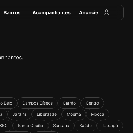
Bairros
Acompanhantes
Anuncie
anhantes.
o Belo
Campos Elíseos
Carrão
Centro
ta
Jardins
Liberdade
Moema
Mooca
 SBC
Santa Cecília
Santana
Saúde
Tatuapé